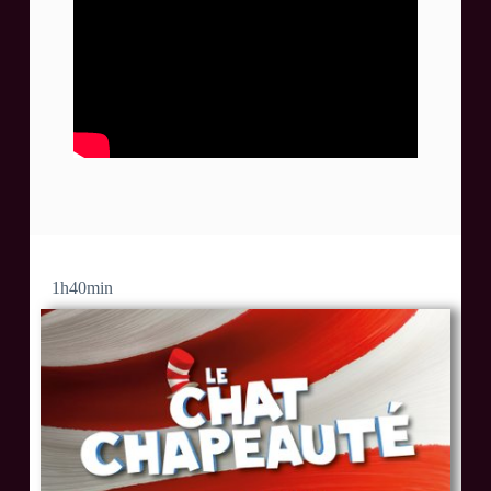
1h40
min